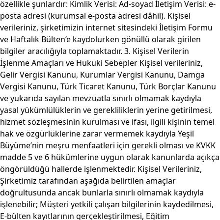
özellikle şunlardır: Kimlik Verisi: Ad-soyad İletişim Verisi: e-
posta adresi (kurumsal e-posta adresi dâhil). Kişisel
verileriniz, şirketimizin internet sitesindeki İletişim Formu
ve Haftalık Bülten’e kaydolurken gönüllü olarak girilen
bilgiler aracılığıyla toplamaktadır. 3. Kişisel Verilerin
İşlenme Amaçları ve Hukuki Sebepler Kişisel verileriniz,
Gelir Vergisi Kanunu, Kurumlar Vergisi Kanunu, Damga
Vergisi Kanunu, Türk Ticaret Kanunu, Türk Borçlar Kanunu
ve yukarıda sayılan mevzuatla sınırlı olmamak kaydıyla
yasal yükümlülüklerin ve gerekliliklerin yerine getirilmesi,
hizmet sözleşmesinin kurulması ve ifası, ilgili kişinin temel
hak ve özgürlüklerine zarar vermemek kaydıyla Yeşil
Büyüme’nin meşru menfaatleri için gerekli olması ve KVKK
madde 5 ve 6 hükümlerine uygun olarak kanunlarda açıkça
öngörüldüğü hallerde işlenmektedir. Kişisel Verileriniz,
Şirketimiz tarafından aşağıda belirtilen amaçlar
doğrultusunda ancak bunlarla sınırlı olmamak kaydıyla
işlenebilir; Müşteri yetkili çalışan bilgilerinin kaydedilmesi,
E-bülten kayıtlarının gerçekleştirilmesi, Eğitim