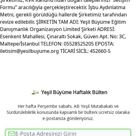
Şirketimiz, KVK Kanunu’ndan doğan taleplerinizi “İletişim
Formu” aracılığıyla gerçekleştirecektir. İşbu Aydınlatma
Metni, gerekli görüldüğü hallerde Şirketimiz tarafından
revize edilebilir. ŞİRKETİN TAM ADI: Yeşil Büyüme Eğitim
Danışmanlık Organizasyon Limited Şirketi ADRESİ:
Esenkent Mahallesi, Çınaraltı Sokak, Güven Apt. No: 3C,
Maltepe/İstanbul TELEFON: 05528525205 EPOSTA:
iletisim@yesilbuyume.org
TİCARİ SİCİL: 452660-5
Yeşil Büyüme Haftalık Bülten
Her hafta Perşembe sabahı, AB Yeşil Mutabakatı ve
Sürdürülebilirlik konusunda kapsamlı bir bülteni ücretsiz olaraka
e-postanıza gönderiyoruz.