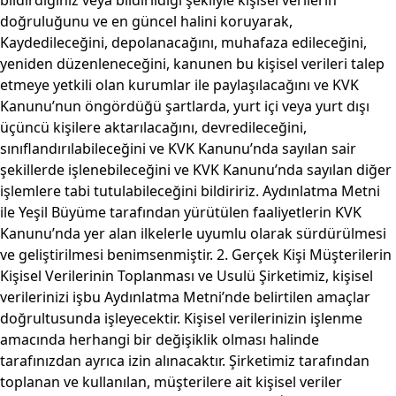
bildirdiğiniz veya bildirildiği şekliyle kişisel verilerin
doğruluğunu ve en güncel halini koruyarak,
Kaydedileceğini, depolanacağını, muhafaza edileceğini,
yeniden düzenleneceğini, kanunen bu kişisel verileri talep
etmeye yetkili olan kurumlar ile paylaşılacağını ve KVK
Kanunu’nun öngördüğü şartlarda, yurt içi veya yurt dışı
üçüncü kişilere aktarılacağını, devredileceğini,
sınıflandırılabileceğini ve KVK Kanunu’nda sayılan sair
şekillerde işlenebileceğini ve KVK Kanunu’nda sayılan diğer
işlemlere tabi tutulabileceğini bildiririz. Aydınlatma Metni
ile Yeşil Büyüme tarafından yürütülen faaliyetlerin KVK
Kanunu’nda yer alan ilkelerle uyumlu olarak sürdürülmesi
ve geliştirilmesi benimsenmiştir. 2. Gerçek Kişi Müşterilerin
Kişisel Verilerinin Toplanması ve Usulü Şirketimiz, kişisel
verilerinizi işbu Aydınlatma Metni’nde belirtilen amaçlar
doğrultusunda işleyecektir. Kişisel verilerinizin işlenme
amacında herhangi bir değişiklik olması halinde
tarafınızdan ayrıca izin alınacaktır. Şirketimiz tarafından
toplanan ve kullanılan, müşterilere ait kişisel veriler