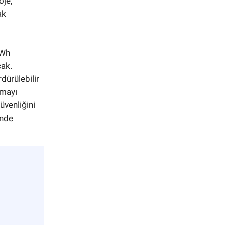
oje,
ak
GWh
cak.
dürülebilir
nmayı
üvenliğini
inde