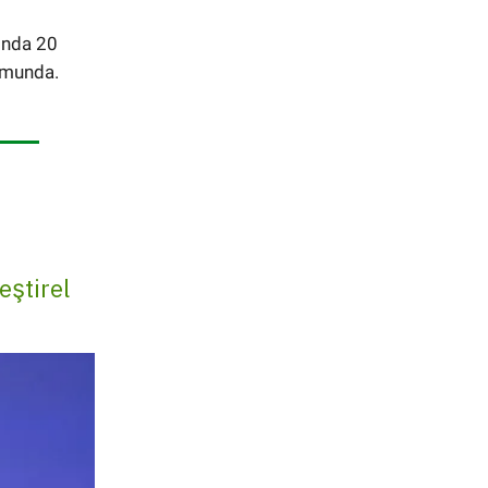
ında 20
numunda.
eştirel