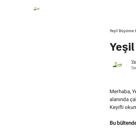
Yeşil Büyüme 
Yeşi
Ye
Se
Merhaba, Yeş
alanında ça
Keyifli oku
Bu bültende