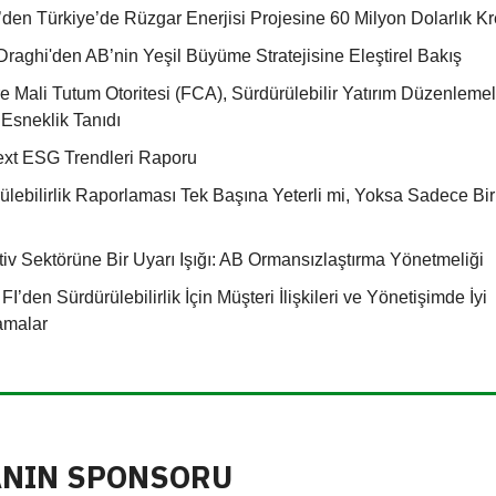
en Türkiye’de Rüzgar Enerjisi Projesine 60 Milyon Dolarlık Kr
Draghi'den AB’nin Yeşil Büyüme Stratejisine Eleştirel Bakış
ere Mali Tutum Otoritesi (FCA), Sürdürülebilir Yatırım Düzenleme
 Esneklik Tanıdı
xt ESG Trendleri Raporu
ülebilirlik Raporlaması Tek Başına Yeterli mi, Yoksa Sadece Bi
iv Sektörüne Bir Uyarı Işığı: AB Ormansızlaştırma Yönetmeliği
’den Sürdürülebilirlik İçin Müşteri İlişkileri ve Yönetişimde İyi
amalar
ANIN SPONSORU