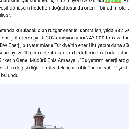
asitesinin geliştirilmesi için 55 milyon Avro kredi
sağladı
. Pr
 yeşil dönüşüm hedefleri doğrultusunda önemli bir adım olar
liyor.
mında kurulacak olan rüzgar enerjisi santralleri, yılda 382 
r enerji üreterek, yıllık CO2 emisyonlarını 243.000 ton azalta
 Enerji, bu yatırımlarla Türkiye’nin enerji ihtiyacını daha sür
şılamayı ve ülkenin net sıfır karbon hedeflerine katkıda bulu
Şirketin Genel Müdürü Enis Amasyalı, “Bu yatırım, enerji arz g
 iklim değişikliği ile mücadele için kritik öneme sahip” şekl
 bulundu.