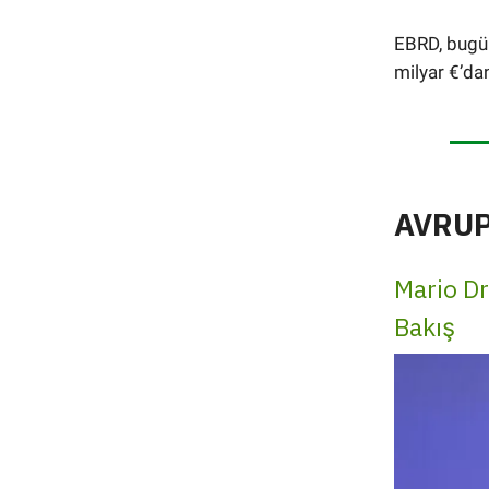
EBRD, bugün
milyar €’da
AVRUP
Mario Dr
Bakış