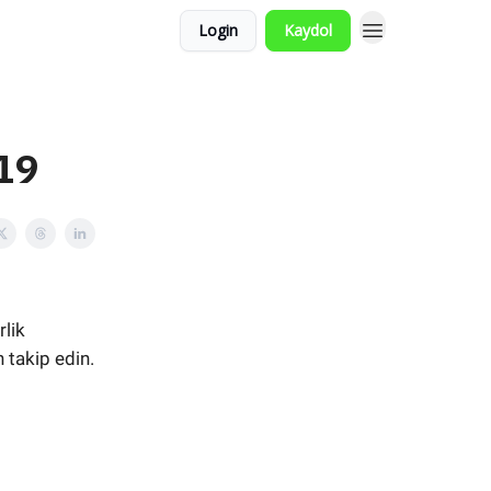
Login
Kaydol
119
rlik
 takip edin.