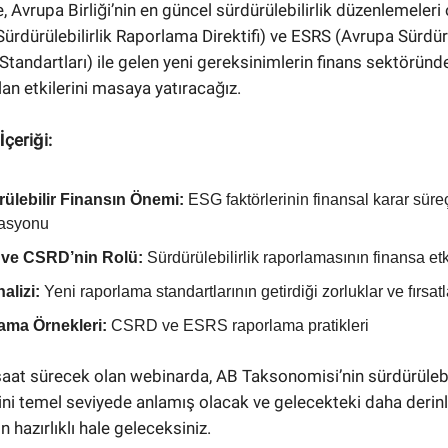
e, Avrupa Birliği’nin en güncel sürdürülebilirlik düzenlemeler
ürdürülebilirlik Raporlama Direktifi) ve ESRS (Avrupa Sürdürü
tandartları) ile gelen yeni gereksinimlerin finans sektöründe
lan etkilerini masaya yatıracağız.
İçeriği:
ülebilir Finansın Önemi:
ESG faktörlerinin finansal karar süre
rasyonu
ve CSRD’nin Rolü:
Sürdürülebilirlik raporlamasının finansa etk
nalizi:
Yeni raporlama standartlarının getirdiği zorluklar ve fırsatl
ama Örnekleri:
CSRD ve ESRS raporlama pratikleri
saat sürecek olan webinarda, AB Taksonomisi’nin sürdürülebi
rini temel seviyede anlamış olacak ve gelecekteki daha deri
in hazırlıklı hale geleceksiniz.