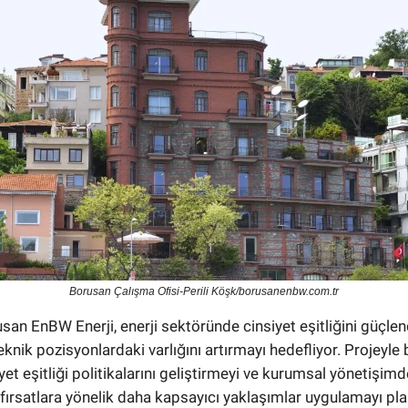
Borusan Çalışma Ofisi-Perili Köşk/borusanenbw.com.tr
usan EnBW Enerji, enerji sektöründe cinsiyet eşitliğini güçle
eknik pozisyonlardaki varlığını artırmayı hedefliyor. Projeyle b
iyet eşitliği politikalarını geliştirmeyi ve kurumsal yönetişimd
ve fırsatlara yönelik daha kapsayıcı yaklaşımlar uygulamayı pla