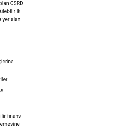
i olan CSRD
lebilirlik
 yer alan
çlerine
ileri
ar
lir finans
nlemesine