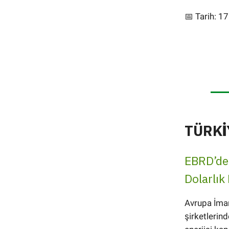
📅 Tarih: 17
TÜRKİ
EBRD’den
Dolarlık
Avrupa İmar
şirketlerin