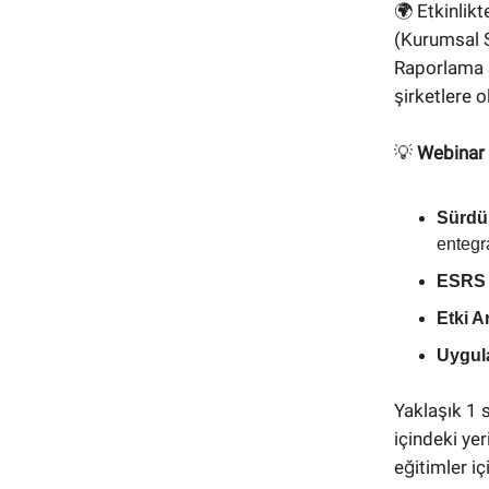
🌍 Etkinlikt
(Kurumsal S
Raporlama S
şirketlere o
💡
Webinar 
Sürdür
enteg
ESRS 
Etki A
Uygul
Yaklaşık 1 
içindeki ye
eğitimler iç