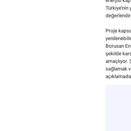
enerjisi kap
Türkiye’nin
değerlendiri
Proje kapsa
yenilenebili
Borusan EnBW
şekilde kar
amaçlıyor. 
sağlamak ve
açıklamada