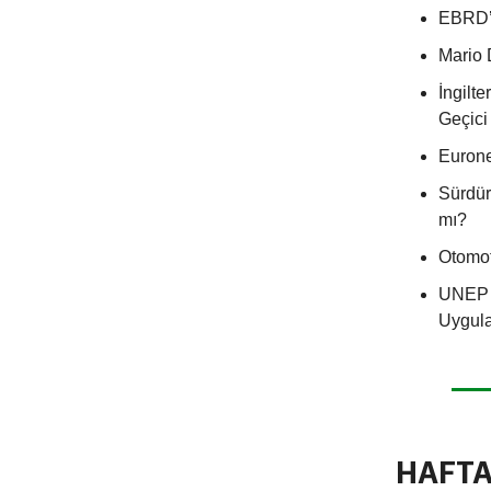
EBRD’d
Mario 
İngilt
Geçici
Eurone
Sürdür
mı?
Otomot
UNEP FI
Uygul
HAFT