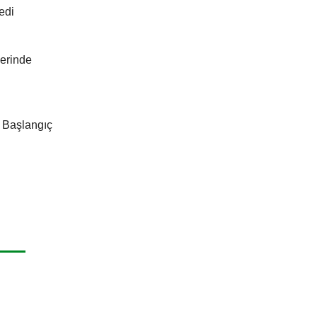
edi
lerinde
r Başlangıç