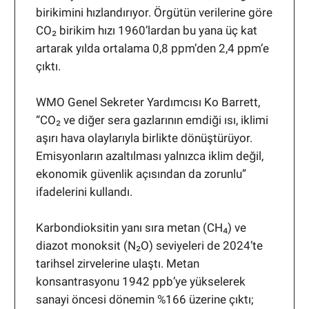
birikimini hızlandırıyor. Örgütün verilerine göre
CO₂ birikim hızı 1960’lardan bu yana üç kat
artarak yılda ortalama 0,8 ppm’den 2,4 ppm’e
çıktı.
WMO Genel Sekreter Yardımcısı Ko Barrett,
“CO₂ ve diğer sera gazlarının emdiği ısı, iklimi
aşırı hava olaylarıyla birlikte dönüştürüyor.
Emisyonların azaltılması yalnızca iklim değil,
ekonomik güvenlik açısından da zorunlu”
ifadelerini kullandı.
Karbondioksitin yanı sıra metan (CH₄) ve
diazot monoksit (N₂O) seviyeleri de 2024’te
tarihsel zirvelerine ulaştı. Metan
konsantrasyonu 1942 ppb’ye yükselerek
sanayi öncesi dönemin %166 üzerine çıktı;