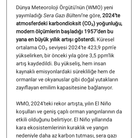
Dünya Meteoroloji Örgütü’nün (WMO) yeni
yayımladığı
Sera Gazı Bülteni
’ne göre,
2024’te
atmosferdeki karbondioksit (CO₂) yoğunluğu,
modern ölçümlerin başladığı 1957’den bu
yana en büyük yıllık artışı gösterdi.
Küresel
ortalama CO₂ seviyesi 2024’te 423,9 ppm’e
yükselirken, bir önceki yıla göre 3,5 ppm’lik
artış kaydedildi. Bu yükseliş, hem insan
kaynaklı emisyonlardaki sürekliliğe hem de
ormanlar ve okyanuslar gibi doğal yutakların
zayıflayan emilim kapasitesine bağlanıyor.
WMO, 2024’teki rekor artışta, yılın El Niño
koşulları ve geniş çaplı orman yangınlarının da
etkili olduğunu belirtiyor. El Niño yıllarında
kara ekosistemlerinin kuraklık ve yangın
nedeniyle daha az karbon tutması, sera gazı