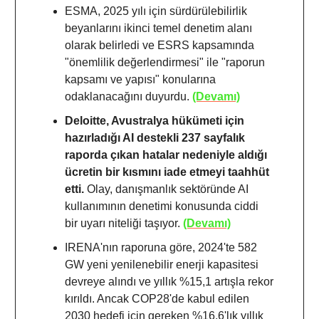
ESMA, 2025 yılı için sürdürülebilirlik
beyanlarını ikinci temel denetim alanı
olarak belirledi ve ESRS kapsamında
"önemlilik değerlendirmesi" ile "raporun
kapsamı ve yapısı" konularına
odaklanacağını duyurdu.
(Devamı)
Deloitte, Avustralya hükümeti için
hazırladığı AI destekli 237 sayfalık
raporda çıkan hatalar nedeniyle aldığı
ücretin bir kısmını iade etmeyi taahhüt
etti.
Olay, danışmanlık sektöründe AI
kullanımının denetimi konusunda ciddi
bir uyarı niteliği taşıyor.
(Devamı)
IRENA'nın raporuna göre, 2024'te 582
GW yeni yenilenebilir enerji kapasitesi
devreye alındı ve yıllık %15,1 artışla rekor
kırıldı. Ancak COP28'de kabul edilen
2030 hedefi için gereken %16,6'lık yıllık