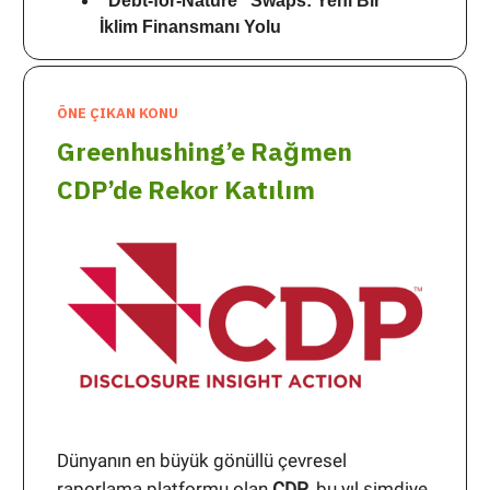
“Debt-for-Nature” Swaps: Yeni Bir
İklim Finansmanı Yolu
ÖNE ÇIKAN KONU
Greenhushing’e Rağmen
CDP’de Rekor Katılım
Dünyanın en büyük gönüllü çevresel
raporlama platformu olan
CDP
, bu yıl şimdiye