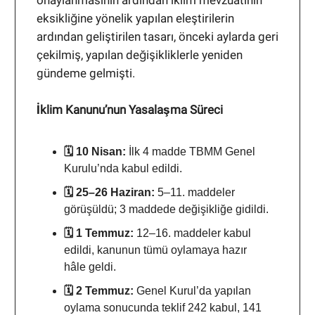
onaylanmasının ardından iklim mevzuatının
eksikliğine yönelik yapılan eleştirilerin
ardından geliştirilen tasarı, önceki aylarda geri
çekilmiş, yapılan değişikliklerle yeniden
gündeme gelmişti.
İklim Kanunu’nun Yasalaşma Süreci
🗓️ 10 Nisan:
İlk 4 madde TBMM Genel
Kurulu’nda kabul edildi.
🗓️ 25–26 Haziran:
5–11. maddeler
görüşüldü; 3 maddede değişikliğe gidildi.
🗓️ 1 Temmuz:
12–16. maddeler kabul
edildi, kanunun tümü oylamaya hazır
hâle geldi.
🗓️ 2 Temmuz:
Genel Kurul’da yapılan
oylama sonucunda teklif 242 kabul, 141