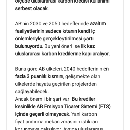
ölçüde uluslararası karbon kredisi kullanımı
serbest olacak
.
AB’nin 2030 ve 2050 hedeflerinde
azaltım
faaliyetlerinin sadece kıtanın kendi iç
önlemleriyle gerçekleştirilmesi şartı
bulunuyordu.
Bu yeni öneri ise
ilk kez
uluslararası karbon kredilerine kapı aralıyor
.
Buna göre AB ülkeleri, 2040 hedeflerinin
en
fazla 3 puanlık kısmını
, gelişmekte olan
ülkelerde hayata geçirilen projelerden
sağlayabilecek.
Ancak önemli bir şart var:
Bu krediler
kesinlikle AB Emisyon Ticaret Sistemi (ETS)
içinde geçerli olmayacak
. Yani karbon
fiyatlandırma mekanizmasının istikrarı
korunmaya çalışılıyor. Ayrıca uluslararası