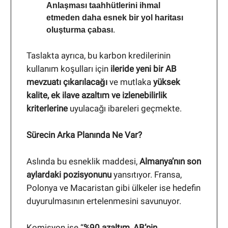
Anlaşması taahhütlerini ihmal
etmeden daha esnek bir yol haritası
oluşturma çabası
.
Taslakta ayrıca, bu karbon kredilerinin
kullanım koşulları için
ileride yeni bir AB
mevzuatı çıkarılacağı
ve mutlaka
yüksek
kalite, ek ilave azaltım ve izlenebilirlik
kriterlerine
uyulacağı ibareleri geçmekte.
Sürecin Arka Planında Ne Var?
Aslında bu esneklik maddesi,
Almanya’nın son
aylardaki pozisyonunu
yansıtıyor. Fransa,
Polonya ve Macaristan gibi ülkeler ise hedefin
duyurulmasının ertelenmesini savunuyor.
Komisyon ise “
%90 azaltım, AB’nin