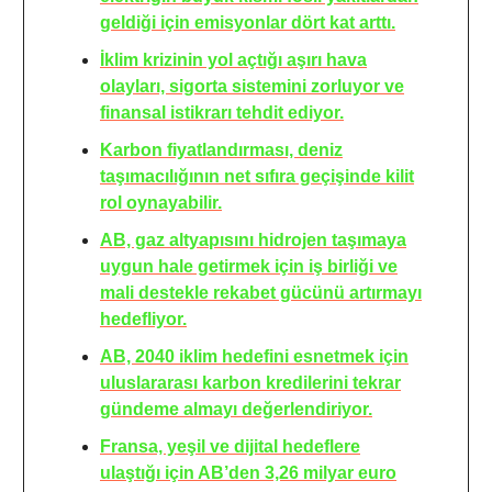
geldiği için emisyonlar dört kat arttı.
İklim krizinin yol açtığı aşırı hava
olayları, sigorta sistemini zorluyor ve
finansal istikrarı tehdit ediyor.
Karbon fiyatlandırması, deniz
taşımacılığının net sıfıra geçişinde kilit
rol oynayabilir.
AB, gaz altyapısını hidrojen taşımaya
uygun hale getirmek için iş birliği ve
mali destekle rekabet gücünü artırmayı
hedefliyor.
AB, 2040 iklim hedefini esnetmek için
uluslararası karbon kredilerini tekrar
gündeme almayı değerlendiriyor.
Fransa, yeşil ve dijital hedeflere
ulaştığı için AB’den 3,26 milyar euro