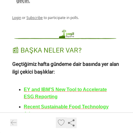
geçin.
Login
or
Subscribe
to participate in polls.
📰 BAŞKA NELER VAR?
Geçtiğimiz hafta gündeme dair basında yer alan
ilgi çekici başlıklar:
EY and IBM’S New Tool to Accelerate
ESG Reporting
Recent Sustainable Food Technology
Advancements
Europe Unprepared For Climate Risks,
European Environmental Agency Says