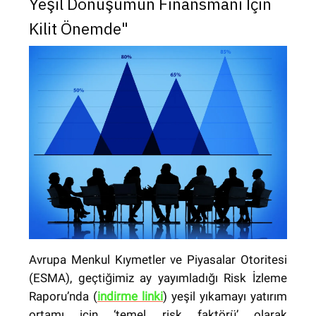
Yeşil Dönüşümün Finansmanı İçin
Kilit Önemde"
Avrupa Menkul Kıymetler ve Piyasalar Otoritesi
(ESMA), geçtiğimiz ay yayımladığı Risk İzleme
Raporu’nda (
indirme linki
) yeşil yıkamayı yatırım
ortamı için ‘temel risk faktörü’ olarak