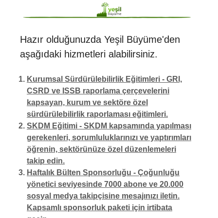
Hazır olduğunuzda Yeşil Büyüme'den
aşağıdaki hizmetleri alabilirsiniz.
Kurumsal Sürdürülebilirlik Eğitimleri - GRI,
CSRD ve ISSB raporlama çerçevelerini
kapsayan, kurum ve sektöre özel
sürdürülebilirlik raporlaması eğitimleri.
SKDM Eğitimi - SKDM kapsamında yapılması
gerekenleri, sorumluluklarınızı ve yaptırımları
öğrenin, sektörünüze özel düzenlemeleri
takip edin.
Haftalık Bülten Sponsorluğu - Çoğunluğu
yönetici seviyesinde 7000 abone ve 20.000
sosyal medya takipçisine mesajınızı iletin.
Kapsamlı sponsorluk paketi için irtibata